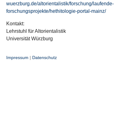
wuerzburg.de/altorientalistik/forschung/laufende-
forschungsprojekte/hethitologie-portal-mainz/
Kontakt:
Lehrstuhl für Altorientalistik
Universität Würzburg
Impressum
|
Datenschutz