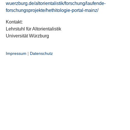
wuerzburg.de/altorientalistik/forschung/laufende-
forschungsprojekte/hethitologie-portal-mainz/
Kontakt:
Lehrstuhl für Altorientalistik
Universität Würzburg
Impressum
|
Datenschutz