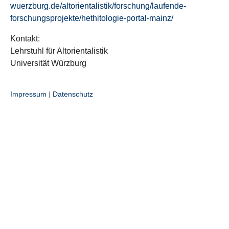
wuerzburg.de/altorientalistik/forschung/laufende-
forschungsprojekte/hethitologie-portal-mainz/
Kontakt:
Lehrstuhl für Altorientalistik
Universität Würzburg
Impressum
|
Datenschutz