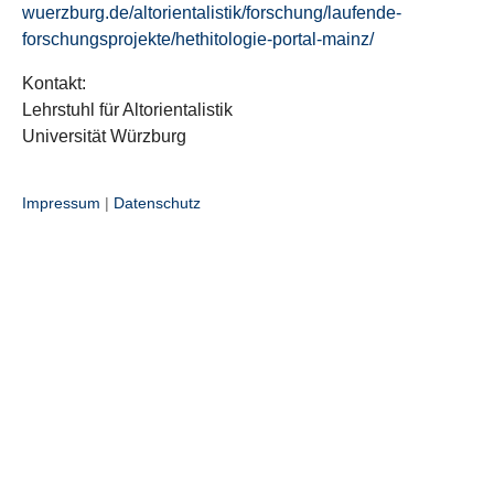
wuerzburg.de/altorientalistik/forschung/laufende-
forschungsprojekte/hethitologie-portal-mainz/
Kontakt:
Lehrstuhl für Altorientalistik
Universität Würzburg
Impressum
|
Datenschutz