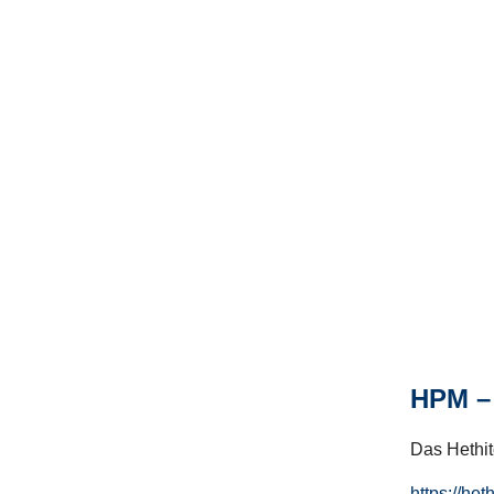
HPM – 
Das Hethito
https://het