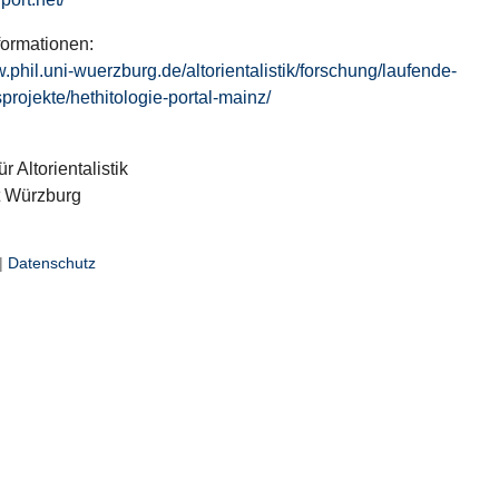
formationen:
w.phil.uni-wuerzburg.de/altorientalistik/forschung/laufende-
projekte/hethitologie-portal-mainz/
ür Altorientalistik
t Würzburg
|
Datenschutz