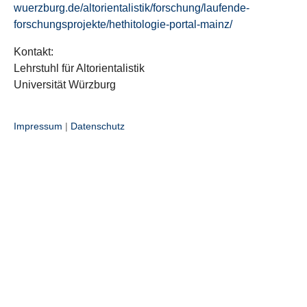
wuerzburg.de/altorientalistik/forschung/laufende-
forschungsprojekte/hethitologie-portal-mainz/
Kontakt:
Lehrstuhl für Altorientalistik
Universität Würzburg
Impressum
|
Datenschutz