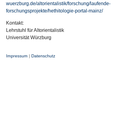
wuerzburg.de/altorientalistik/forschung/laufende-
forschungsprojekte/hethitologie-portal-mainz/
Kontakt:
Lehrstuhl für Altorientalistik
Universität Würzburg
Impressum
|
Datenschutz