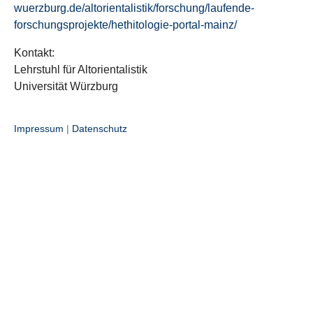
wuerzburg.de/altorientalistik/forschung/laufende-
forschungsprojekte/hethitologie-portal-mainz/
Kontakt:
Lehrstuhl für Altorientalistik
Universität Würzburg
Impressum
|
Datenschutz