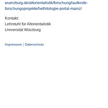
wuerzburg.de/altorientalistik/forschung/laufende-
forschungsprojekte/hethitologie-portal-mainz/
Kontakt:
Lehrstuhl für Altorientalistik
Universität Würzburg
Impressum
|
Datenschutz