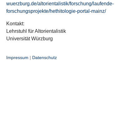
wuerzburg.de/altorientalistik/forschung/laufende-
forschungsprojekte/hethitologie-portal-mainz/
Kontakt:
Lehrstuhl für Altorientalistik
Universität Würzburg
Impressum
|
Datenschutz