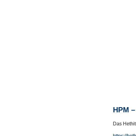
HPM – 
Das Hethito
https://het