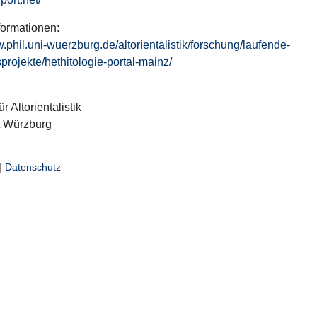
formationen:
w.phil.uni-wuerzburg.de/altorientalistik/forschung/laufende-
projekte/hethitologie-portal-mainz/
ür Altorientalistik
t Würzburg
|
Datenschutz