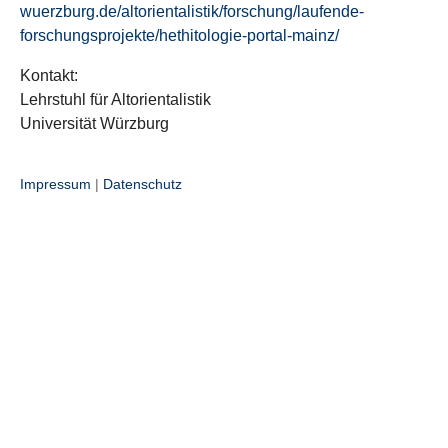
wuerzburg.de/altorientalistik/forschung/laufende-
forschungsprojekte/hethitologie-portal-mainz/
Kontakt:
Lehrstuhl für Altorientalistik
Universität Würzburg
Impressum
|
Datenschutz