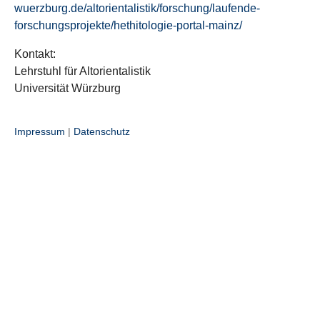
wuerzburg.de/altorientalistik/forschung/laufende-
forschungsprojekte/hethitologie-portal-mainz/
Kontakt:
Lehrstuhl für Altorientalistik
Universität Würzburg
Impressum
|
Datenschutz