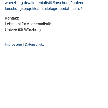
wuerzburg.de/altorientalistik/forschung/laufende-
forschungsprojekte/hethitologie-portal-mainz/
Kontakt:
Lehrstuhl für Altorientalistik
Universität Würzburg
Impressum
|
Datenschutz