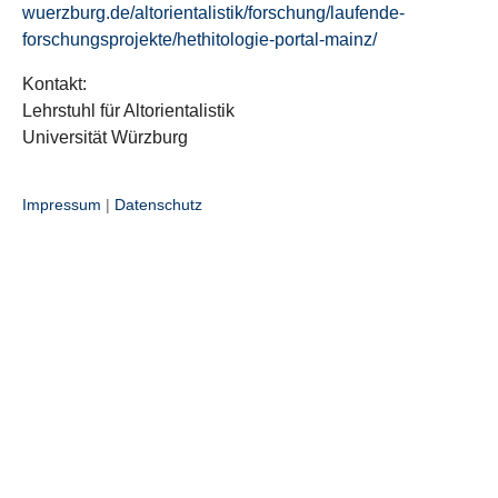
wuerzburg.de/altorientalistik/forschung/laufende-
forschungsprojekte/hethitologie-portal-mainz/
Kontakt:
Lehrstuhl für Altorientalistik
Universität Würzburg
Impressum
|
Datenschutz