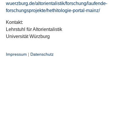
wuerzburg.de/altorientalistik/forschung/laufende-
forschungsprojekte/hethitologie-portal-mainz/
Kontakt:
Lehrstuhl für Altorientalistik
Universität Würzburg
Impressum
|
Datenschutz