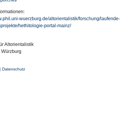
formationen:
w.phil.uni-wuerzburg.de/altorientalistik/forschung/laufende-
projekte/hethitologie-portal-mainz/
ür Altorientalistik
t Würzburg
|
Datenschutz