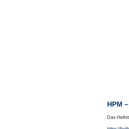
HPM – 
Das Hethito
https://het