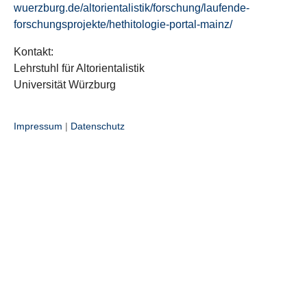
wuerzburg.de/altorientalistik/forschung/laufende-
forschungsprojekte/hethitologie-portal-mainz/
Kontakt:
Lehrstuhl für Altorientalistik
Universität Würzburg
Impressum
|
Datenschutz