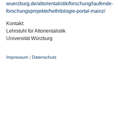
wuerzburg.de/altorientalistik/forschung/laufende-
forschungsprojekte/hethitologie-portal-mainz/
Kontakt:
Lehrstuhl für Altorientalistik
Universität Würzburg
Impressum
|
Datenschutz