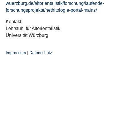
wuerzburg.de/altorientalistik/forschung/laufende-
forschungsprojekte/hethitologie-portal-mainz/
Kontakt:
Lehrstuhl für Altorientalistik
Universität Würzburg
Impressum
|
Datenschutz