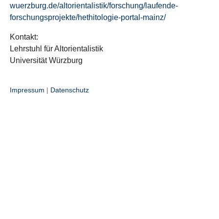
wuerzburg.de/altorientalistik/forschung/laufende-
forschungsprojekte/hethitologie-portal-mainz/
Kontakt:
Lehrstuhl für Altorientalistik
Universität Würzburg
Impressum
|
Datenschutz