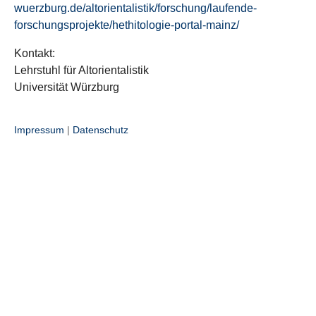
wuerzburg.de/altorientalistik/forschung/laufende-
forschungsprojekte/hethitologie-portal-mainz/
Kontakt:
Lehrstuhl für Altorientalistik
Universität Würzburg
Impressum
|
Datenschutz