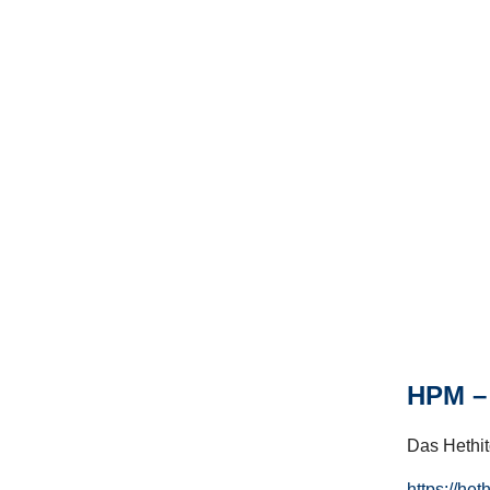
HPM – 
Das Hethito
https://het