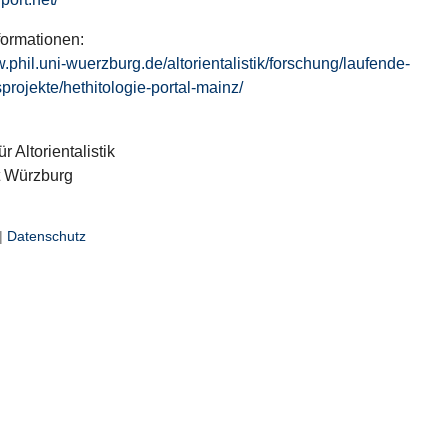
formationen:
w.phil.uni-wuerzburg.de/altorientalistik/forschung/laufende-
projekte/hethitologie-portal-mainz/
ür Altorientalistik
t Würzburg
|
Datenschutz