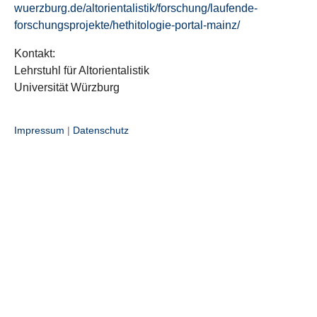
wuerzburg.de/altorientalistik/forschung/laufende-
forschungsprojekte/hethitologie-portal-mainz/
Kontakt:
Lehrstuhl für Altorientalistik
Universität Würzburg
Impressum
|
Datenschutz