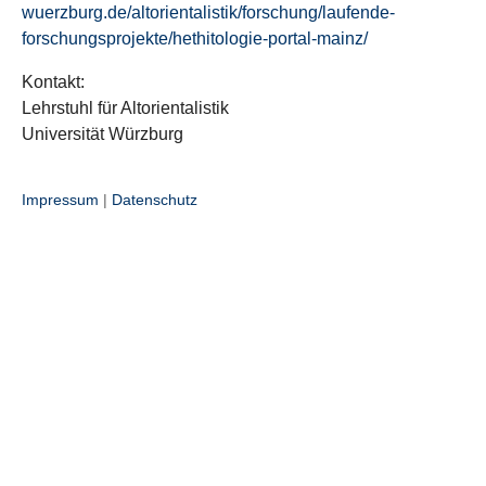
wuerzburg.de/altorientalistik/forschung/laufende-
forschungsprojekte/hethitologie-portal-mainz/
Kontakt:
Lehrstuhl für Altorientalistik
Universität Würzburg
Impressum
|
Datenschutz