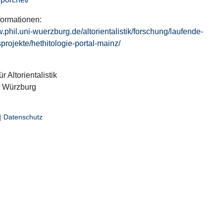
formationen:
w.phil.uni-wuerzburg.de/altorientalistik/forschung/laufende-
projekte/hethitologie-portal-mainz/
ür Altorientalistik
t Würzburg
|
Datenschutz