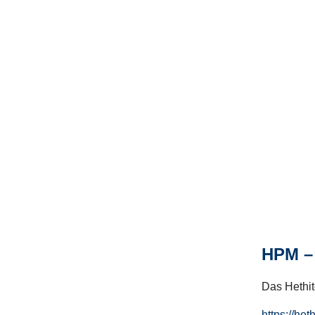
HPM – 
Das Hethito
https://het