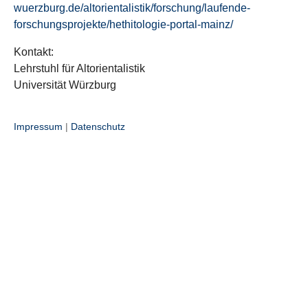
wuerzburg.de/altorientalistik/forschung/laufende-
forschungsprojekte/hethitologie-portal-mainz/
Kontakt:
Lehrstuhl für Altorientalistik
Universität Würzburg
Impressum
|
Datenschutz