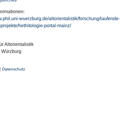
formationen:
w.phil.uni-wuerzburg.de/altorientalistik/forschung/laufende-
projekte/hethitologie-portal-mainz/
ür Altorientalistik
t Würzburg
|
Datenschutz