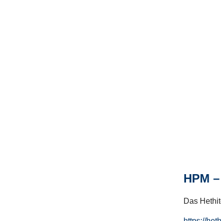
HPM – 
Das Hethito
https://het