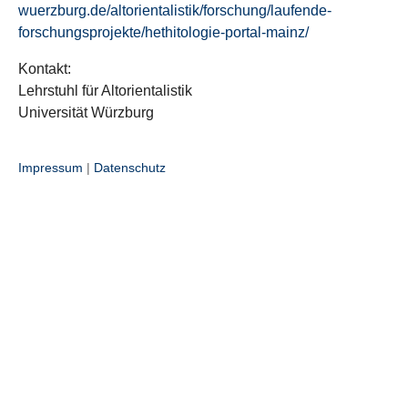
wuerzburg.de/altorientalistik/forschung/laufende-
forschungsprojekte/hethitologie-portal-mainz/
Kontakt:
Lehrstuhl für Altorientalistik
Universität Würzburg
Impressum
|
Datenschutz