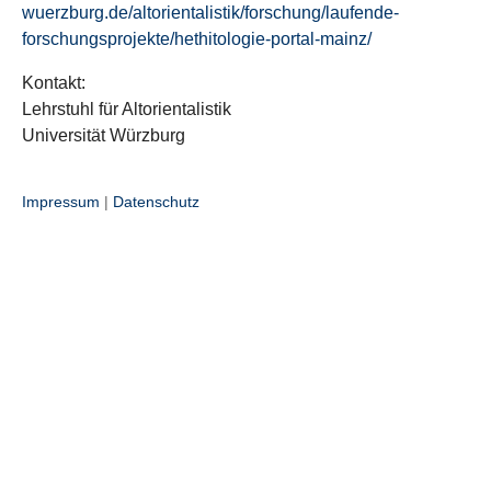
wuerzburg.de/altorientalistik/forschung/laufende-
forschungsprojekte/hethitologie-portal-mainz/
Kontakt:
Lehrstuhl für Altorientalistik
Universität Würzburg
Impressum
|
Datenschutz