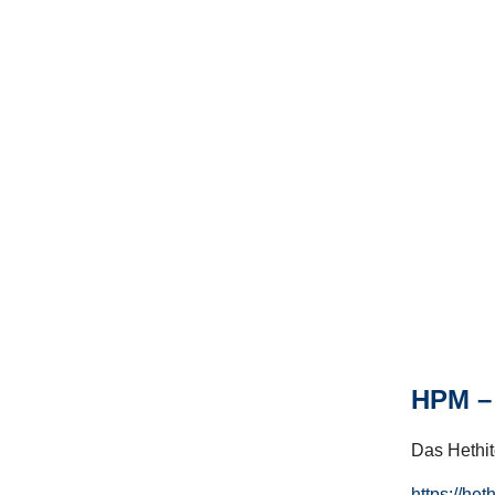
HPM – 
Das Hethito
https://het