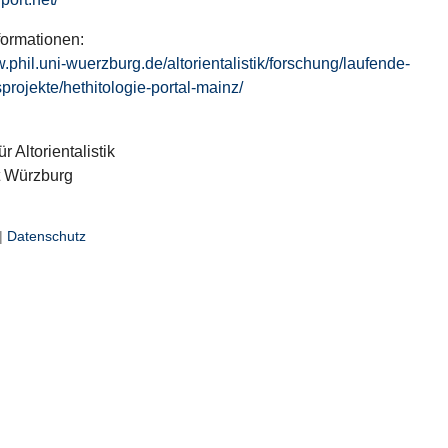
formationen:
w.phil.uni-wuerzburg.de/altorientalistik/forschung/laufende-
projekte/hethitologie-portal-mainz/
ür Altorientalistik
t Würzburg
|
Datenschutz