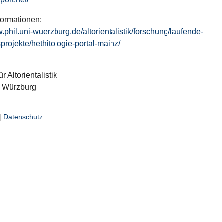
formationen:
w.phil.uni-wuerzburg.de/altorientalistik/forschung/laufende-
projekte/hethitologie-portal-mainz/
ür Altorientalistik
t Würzburg
|
Datenschutz