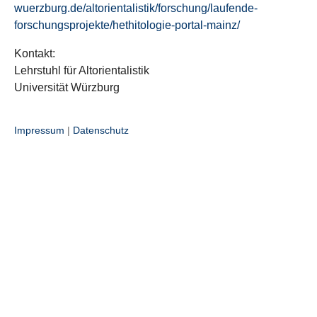
wuerzburg.de/altorientalistik/forschung/laufende-
forschungsprojekte/hethitologie-portal-mainz/
Kontakt:
Lehrstuhl für Altorientalistik
Universität Würzburg
Impressum
|
Datenschutz