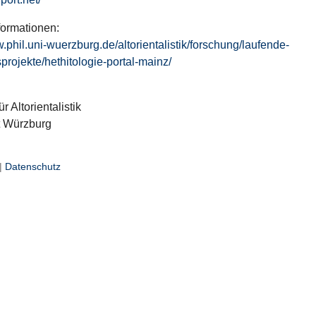
formationen:
w.phil.uni-wuerzburg.de/altorientalistik/forschung/laufende-
projekte/hethitologie-portal-mainz/
ür Altorientalistik
t Würzburg
|
Datenschutz