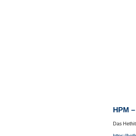
HPM – 
Das Hethito
https://het