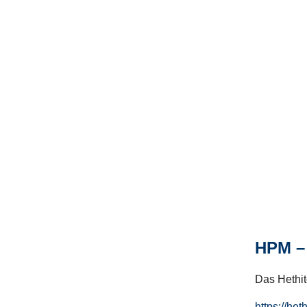
HPM – 
Das Hethito
https://het