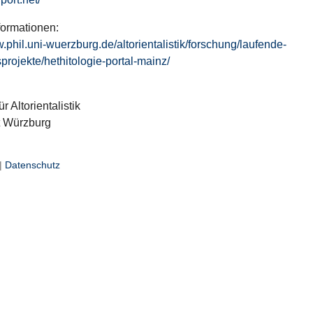
formationen:
w.phil.uni-wuerzburg.de/altorientalistik/forschung/laufende-
projekte/hethitologie-portal-mainz/
ür Altorientalistik
t Würzburg
|
Datenschutz