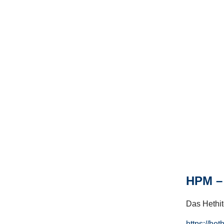
HPM – 
Das Hethito
https://het