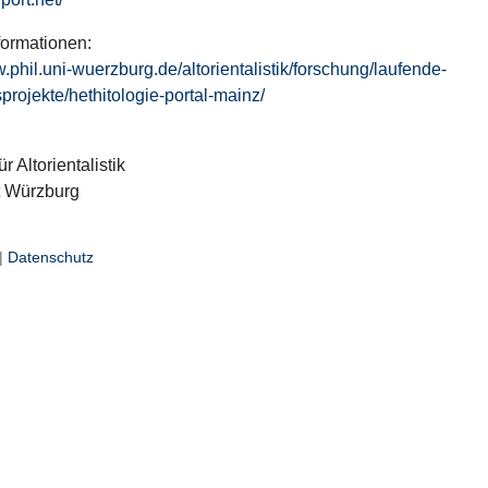
formationen:
w.phil.uni-wuerzburg.de/altorientalistik/forschung/laufende-
projekte/hethitologie-portal-mainz/
ür Altorientalistik
t Würzburg
|
Datenschutz