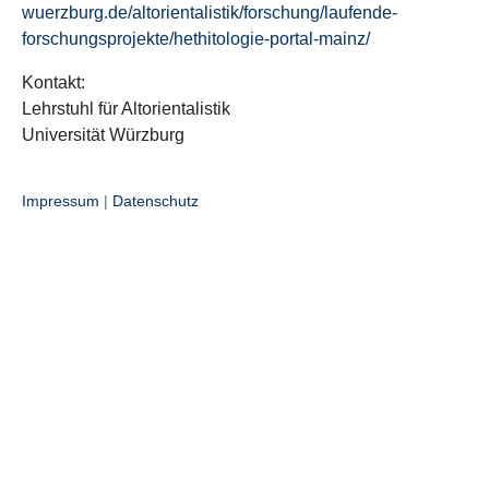
wuerzburg.de/altorientalistik/forschung/laufende-
forschungsprojekte/hethitologie-portal-mainz/
Kontakt:
Lehrstuhl für Altorientalistik
Universität Würzburg
Impressum
|
Datenschutz