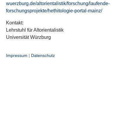
wuerzburg.de/altorientalistik/forschung/laufende-
forschungsprojekte/hethitologie-portal-mainz/
Kontakt:
Lehrstuhl für Altorientalistik
Universität Würzburg
Impressum
|
Datenschutz