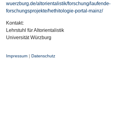
wuerzburg.de/altorientalistik/forschung/laufende-
forschungsprojekte/hethitologie-portal-mainz/
Kontakt:
Lehrstuhl für Altorientalistik
Universität Würzburg
Impressum
|
Datenschutz