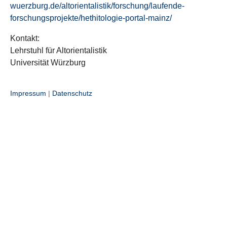
wuerzburg.de/altorientalistik/forschung/laufende-
forschungsprojekte/hethitologie-portal-mainz/
Kontakt:
Lehrstuhl für Altorientalistik
Universität Würzburg
Impressum
|
Datenschutz