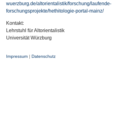
wuerzburg.de/altorientalistik/forschung/laufende-
forschungsprojekte/hethitologie-portal-mainz/
Kontakt:
Lehrstuhl für Altorientalistik
Universität Würzburg
Impressum
|
Datenschutz