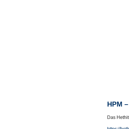
HPM – 
Das Hethito
https://het