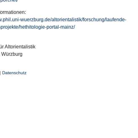
formationen:
w.phil.uni-wuerzburg.de/altorientalistik/forschung/laufende-
projekte/hethitologie-portal-mainz/
ür Altorientalistik
t Würzburg
|
Datenschutz