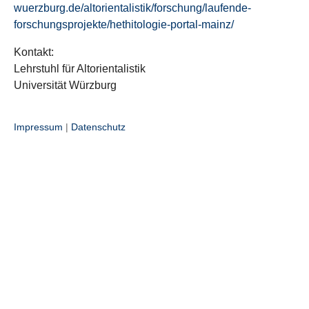
wuerzburg.de/altorientalistik/forschung/laufende-
forschungsprojekte/hethitologie-portal-mainz/
Kontakt:
Lehrstuhl für Altorientalistik
Universität Würzburg
Impressum
|
Datenschutz