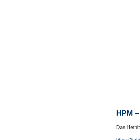
HPM – 
Das Hethito
https://het