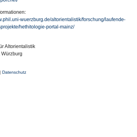
formationen:
w.phil.uni-wuerzburg.de/altorientalistik/forschung/laufende-
projekte/hethitologie-portal-mainz/
ür Altorientalistik
t Würzburg
|
Datenschutz