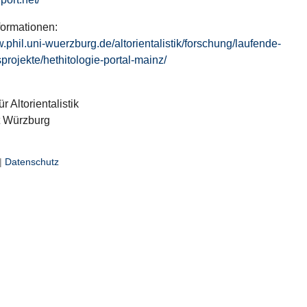
formationen:
w.phil.uni-wuerzburg.de/altorientalistik/forschung/laufende-
projekte/hethitologie-portal-mainz/
ür Altorientalistik
t Würzburg
|
Datenschutz