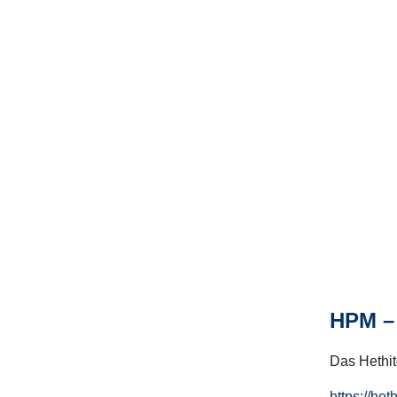
HPM – 
Das Hethito
https://het