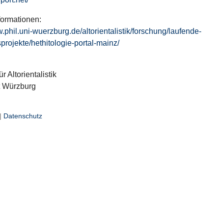
formationen:
w.phil.uni-wuerzburg.de/altorientalistik/forschung/laufende-
projekte/hethitologie-portal-mainz/
ür Altorientalistik
t Würzburg
|
Datenschutz