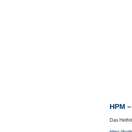
HPM – 
Das Hethito
https://het