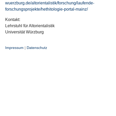
wuerzburg.de/altorientalistik/forschung/laufende-
forschungsprojekte/hethitologie-portal-mainz/
Kontakt:
Lehrstuhl für Altorientalistik
Universität Würzburg
Impressum
|
Datenschutz