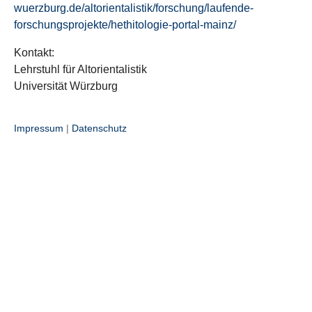
wuerzburg.de/altorientalistik/forschung/laufende-
forschungsprojekte/hethitologie-portal-mainz/
Kontakt:
Lehrstuhl für Altorientalistik
Universität Würzburg
Impressum
|
Datenschutz