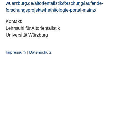
wuerzburg.de/altorientalistik/forschung/laufende-
forschungsprojekte/hethitologie-portal-mainz/
Kontakt:
Lehrstuhl für Altorientalistik
Universität Würzburg
Impressum
|
Datenschutz