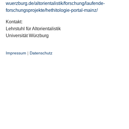
wuerzburg.de/altorientalistik/forschung/laufende-
forschungsprojekte/hethitologie-portal-mainz/
Kontakt:
Lehrstuhl für Altorientalistik
Universität Würzburg
Impressum
|
Datenschutz